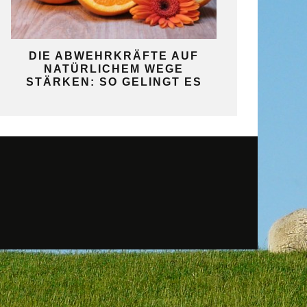
DIE ABWEHRKRÄFTE AUF
SO GELINGT IH
NATÜRLICHEM WEGE
SELBSTV
STÄRKEN: SO GELINGT ES
GARAN