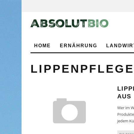
HOME
ERNÄHRUNG
LANDWIR
LIPPENPFLEG
LIPP
AUS
Wer im Wi
Produkten
jedem Kü
BIO-RATG