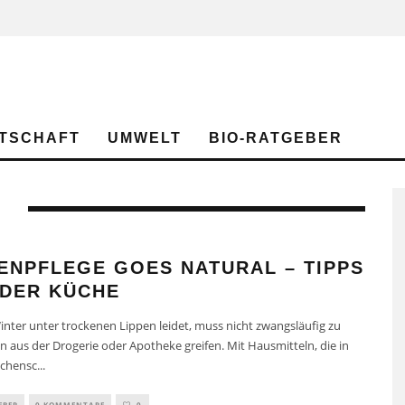
TSCHAFT
UMWELT
BIO-RATGEBER
E
ENPFLEGE GOES NATURAL – TIPPS
 DER KÜCHE
nter unter trockenen Lippen leidet, muss nicht zwangsläufig zu
 aus der Drogerie oder Apotheke greifen. Mit Hausmitteln, die in
chensc
...
EBER
0 KOMMENTARE
0