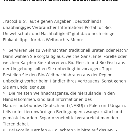
„Yacool-Bio“, laut eigenen Angaben „Deutschlands
unabhängiges Verbraucher-Informations-Portal für Bio,
Umweltschutz und Nachhaltigkeit“ gibt dazu noch einige
Einkaufstipps für das Weihnachts-Menü:
Servieren Sie zu Weihnachten traditionell Braten oder Fisch?
Dann wählen Sie sorgfältig aus, welche Gans, Ente, Forelle oder
welchen Karpfen Sie zubereiten. Bio-Fleisch und Bio-Fisch aus
der Umgebung sollten Sie unbedingt bevorzugen.
Tipp
:
Bestellen Sie den Bio-Weihnachtsbraten aus der Region
unbedingt vorher beim Händler Ihres Vertrauens. Sonst gehen
Sie am Ende leer aus!
Die meisten Weihnachtsgänse, die hierzulande in den
Handel kommen, sind laut Informationen des
Naturschutzbundes Deutschland (NABU) in Polen und Ungarn,
teils unter tierunwürdigen Bedingungen zwangsernährt und
gemästet worden. Sogar Arzneimittel verabreicht man den
Tieren dabei.
Bei Forelle, Karpfen & Co. achten Sie bitte auf das MSC-