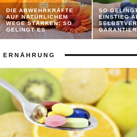
DIE ABWEHRKRÄFTE
SO GELINGT
AUF NATÜRLICHEM
EINSTIEG A
WEGE STÄRKEN: SO
SELBSTVE
GELINGT ES
GARANTIER
ERNÄHRUNG