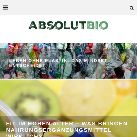
LEBEN OHNE PLASTIK: DAS MINDSET
ENTSCHEIDET
FIT IM HOHEN ALTER – WAS BRINGEN
NAHRUNGSERGÄNZUNGSMITTEL
WIRKLICH?