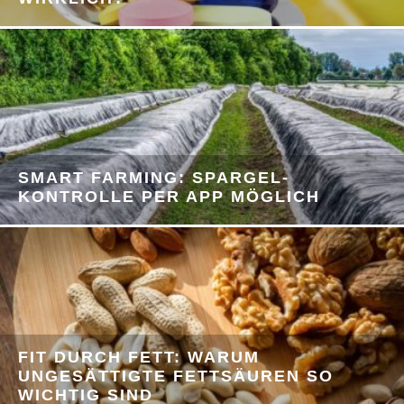
SMART FARMING: SPARGEL-
KONTROLLE PER APP MÖGLICH
FIT DURCH FETT: WARUM
UNGESÄTTIGTE FETTSÄUREN SO
WICHTIG SIND