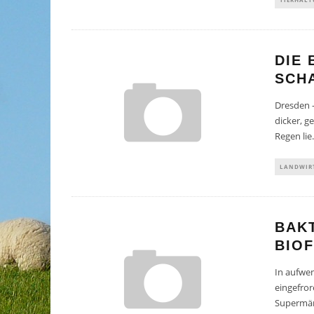
DIE 
SCH
Dresden 
dicker, ge
Regen lie
.
LANDWIR
BAK
BIOF
In aufwen
eingefro
Supermär