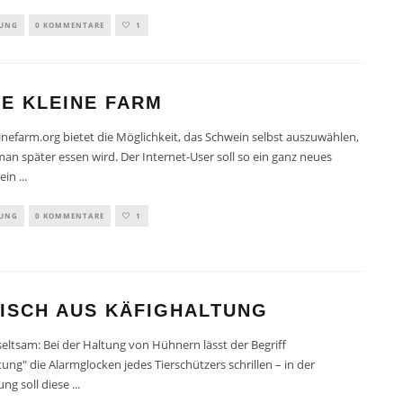
TUNG
0 KOMMENTARE
1
E KLEINE FARM
nefarm.org bietet die Möglichkeit, das Schwein selbst auszuwählen,
an später essen wird. Der Internet-User soll so ein ganz neues
ein
...
TUNG
0 KOMMENTARE
1
FISCH AUS KÄFIGHALTUNG
 seltsam: Bei der Haltung von Hühnern lässt der Begriff
tung" die Alarmglocken jedes Tierschützers schrillen – in der
ung soll diese
...