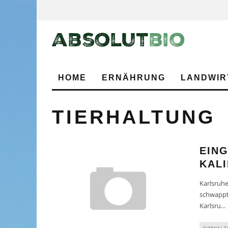
HOME
ERNÄHRUNG
LANDWIR
TIERHALTUNG
EIN
KAL
Karlsruhe
schwappt 
Karlsru
...
TIERHAL