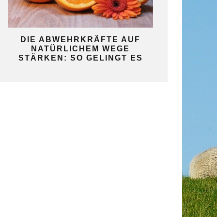
KO
DIE ABWEHRKRÄFTE AUF
SO GELINGT 
NATÜRLICHEM WEGE
SELBST
STÄRKEN: SO GELINGT ES
GAR