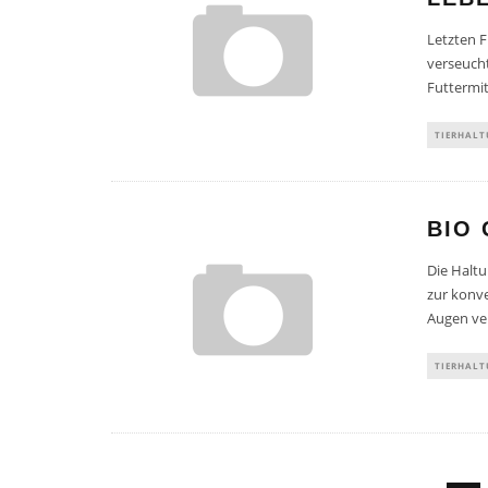
Letzten F
verseucht
Futtermit
TIERHAL
BIO
Die Halt
zur konve
Augen ver
TIERHAL