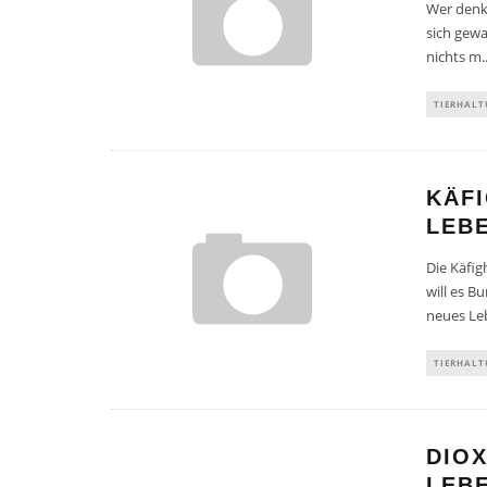
Wer denkt
sich gewa
nichts m
.
TIERHAL
KÄF
LEB
Die Käfi
will es B
neues Le
TIERHAL
DIOX
LEB