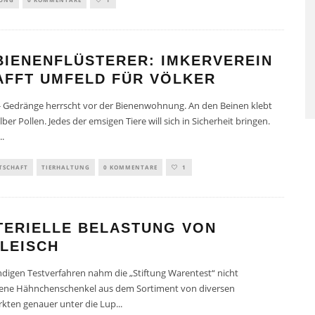
SAUNAGÄNGE SENKEN RISI
BIENENFLÜSTERER: IMKERVEREIN
FÜR HERZ-KREISLAUF-
AFFT UMFELD FÜR VÖLKER
ERKRANKUNGEN
- Gedränge herrscht vor der Bienenwohnung. An den Beinen klebt
lber Pollen. Jedes der emsigen Tiere will sich in Sicherheit bringen.
..
TSCHAFT
TIERHALTUNG
0 KOMMENTARE
1
TERIELLE BELASTUNG VON
LEISCH
digen Testverfahren nahm die „Stiftung Warentest“ nicht
rene Hähnchenschenkel aus dem Sortiment von diversen
kten genauer unter die Lup
...