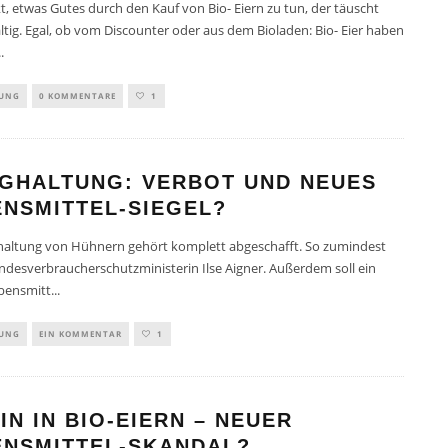
, etwas Gutes durch den Kauf von Bio- Eiern zu tun, der täuscht
ltig. Egal, ob vom Discounter oder aus dem Bioladen: Bio- Eier haben
..
TUNG
0 KOMMENTARE
1
IGHALTUNG: VERBOT UND NEUES
ENSMITTEL-SIEGEL?
ghaltung von Hühnern gehört komplett abgeschafft. So zumindest
undesverbraucherschutzministerin Ilse Aigner. Außerdem soll ein
bensmitt
...
TUNG
EIN KOMMENTAR
1
IN IN BIO-EIERN – NEUER
ENSMITTEL-SKANDAL?