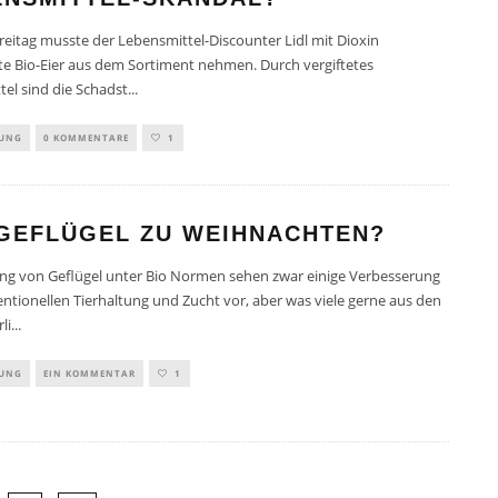
reitag musste der Lebensmittel-Discounter Lidl mit Dioxin
e Bio-Eier aus dem Sortiment nehmen. Durch vergiftetes
tel sind die Schadst
...
TUNG
0 KOMMENTARE
1
 GEFLÜGEL ZU WEIHNACHTEN?
ung von Geflügel unter Bio Normen sehen zwar einige Verbesserung
ntionellen Tierhaltung und Zucht vor, aber was viele gerne aus den
li
...
TUNG
EIN KOMMENTAR
1