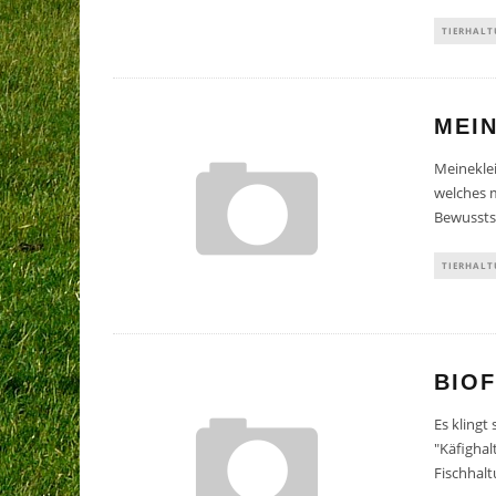
TIERHAL
MEIN
Meineklei
welches m
Bewussts
TIERHAL
BIO
Es klingt
"Käfighal
Fischhalt