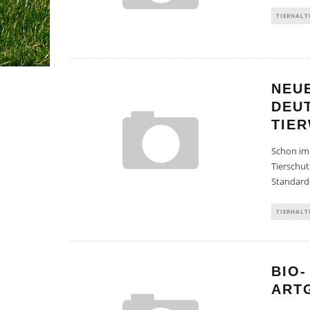
TIERHAL
NEU
DEU
TIE
Schon im
Tierschut
Standards
TIERHAL
BIO-
ART