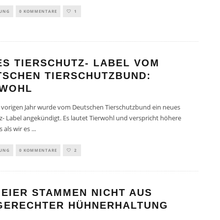
TUNG
0 KOMMENTARE
1
ES TIERSCHUTZ- LABEL VOM
TSCHEN TIERSCHUTZBUND:
RWOHL
 vorigen Jahr wurde vom Deutschen Tierschutzbund ein neues
z- Label angekündigt. Es lautet Tierwohl und verspricht höhere
 als wir es
...
TUNG
0 KOMMENTARE
2
 EIER STAMMEN NICHT AUS
GERECHTER HÜHNERHALTUNG