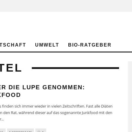
TSCHAFT
UMWELT
BIO-RATGEBER
TEL
ER DIE LUPE GENOMMEN:
KFOOD
s finden sich immer wieder in vielen Zeitschriften. Fast alle Diäten
en den Rat, während dieser auf das sogenannte Junkfood mit den
r
...
NG
0 KOMMENTARE
0