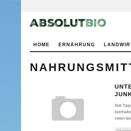
HOME
ERNÄHRUNG
LANDWIR
NAHRUNGSMIT
UNT
JUN
Diät-Tipp
beinhalt
vielen lee
ERNÄHRU