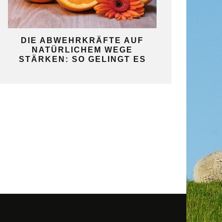
KO
DIE ABWEHRKRÄFTE AUF
SO GELINGT 
NATÜRLICHEM WEGE
SELBST
STÄRKEN: SO GELINGT ES
GAR