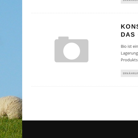
KONS
DAS
Bio ist e
Lagerung
Produkts 
ERNÄHRU