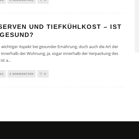
SAUNAGÄNGE SENKEN RISI
ERVEN UND TIEFKÜHLKOST – IST
FÜR HERZ-KREISLAUF-
 GESUND?
ERKRANKUNGEN
in wichtiger Aspekt bei gesunder Ernährung, doch auch die Art der
 innerhalb der Wohnung, ja, sogar innerhalb der Verpackung des
ist a
...
NG
0 KOMMENTARE
0