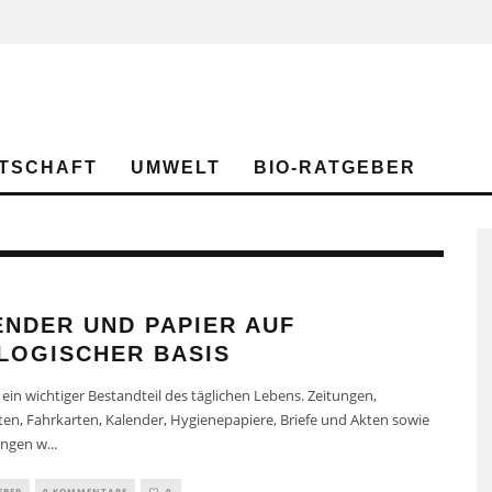
TSCHAFT
UMWELT
BIO-RATGEBER
ENDER UND PAPIER AUF
LOGISCHER BASIS
t ein wichtiger Bestandteil des täglichen Lebens. Zeitungen,
ften, Fahrkarten, Kalender, Hygienepapiere, Briefe und Akten sowie
ungen w
...
EBER
0 KOMMENTARE
0