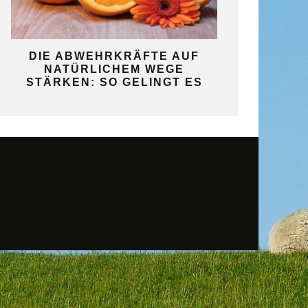
KO
DIE ABWEHRKRÄFTE AUF
SO GELINGT 
NATÜRLICHEM WEGE
SELBST
STÄRKEN: SO GELINGT ES
GAR