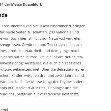
 14 der Messe Düsseldorf.
nde
r und Konsumenten von Naturkost zusammenzubringen
ür beide Seiten zu schaffen. 200 nationale und
e vor. Doch hier ist nicht nur Naturkost vertreten.
rzeugnissen, Gewürzen und Tee finden sich auch
llnessprodukte, Naturheil- und Reinigungsmittel
e dabei auf neue Produkte, die ihr am Neuheiten-
oWest richtig: Aussteller, die euch ein spezielles
tro-Logo gekennzeichnet. Über die Betreuung eurer
chen: Kinder zwischen drei und zwölf Jahren sind
 Händen. Nach der Messe klingt der Tag besonders
nts in Düsseldorf aus: Das „Lieblings“ und die
rend das „Sattgrün“ auf vegetarische Kost setzt.
.html