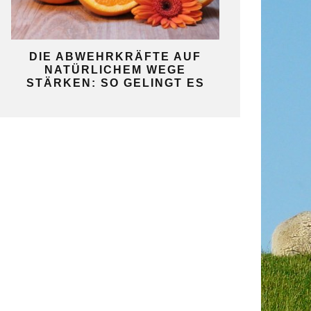
KO
DIE ABWEHRKRÄFTE AUF
SO GELINGT 
NATÜRLICHEM WEGE
SELBST
STÄRKEN: SO GELINGT ES
GAR