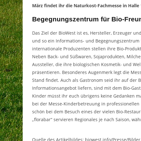
März findet ihr die Naturkost-Fachmesse in Halle
Begegnungszentrum für Bio-Freu
Das Ziel der BioWest ist es, Hersteller, Erzeuge
und so ein Informations- und Begegnungszentrum f
internationale Produzenten stellen ihre Bio-Produkt
Neben Back- und Süßwaren, Sojaprodukten, Milche
Aussteller, die ihre biologischen Kosmetik- und We
präsentieren. Besonderes Augenmerk legt die Mess
Stand findet. Auch als Gastronom seid ihr auf der Bi
Informationsangebot liefern, sind mit dem Bio-Gas
Kinder müsst ihr euch übrigens keine Gedanken ma
bei der Messe-Kinderbetreuung in professionellen
schön bei dem Besuch eines der vielen Bio-Restaura
„florabar“ servieren Regionales je nach Saison, wäh
Quelle des Artikelbildes: biowest.info/Presse/Bilder