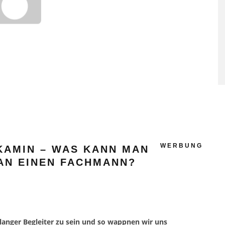
SAUNAGÄNGE SENKEN RISI
FÜR HERZ-KREISLAUF-
ERKRANKUNGEN
WERBUNG
KAMIN – WAS KANN MAN
AN EINEN FACHMANN?
n langer Begleiter zu sein und so wappnen wir uns