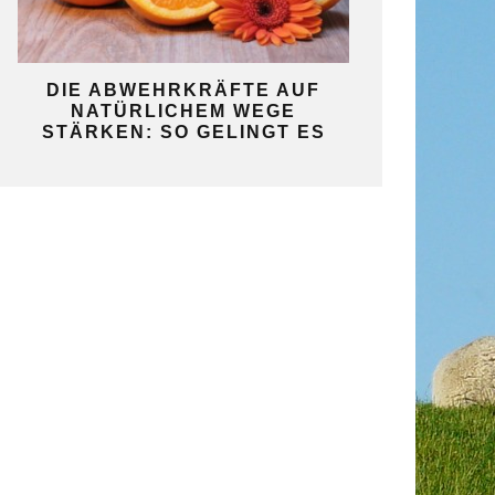
KO
DIE ABWEHRKRÄFTE AUF
SO GELINGT 
NATÜRLICHEM WEGE
SELBST
STÄRKEN: SO GELINGT ES
GAR