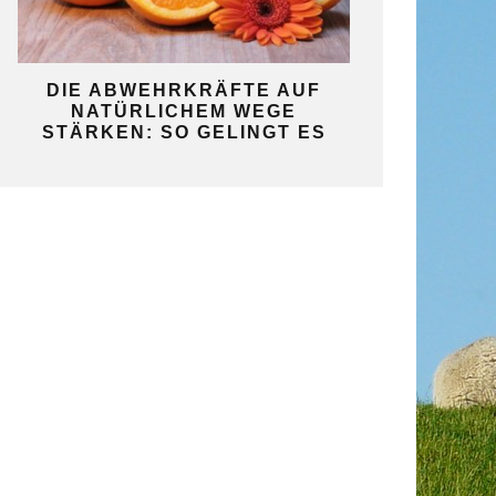
KO
DIE ABWEHRKRÄFTE AUF
SO GELINGT 
NATÜRLICHEM WEGE
SELBST
STÄRKEN: SO GELINGT ES
GAR