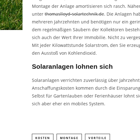
Montage der Anlage amortisieren sich rasch. Nähere
unter
thomaslloyd-solartechnik.de
. Die Anlagen ha
mehreren Jahrzehnten und benötigen nur ein geri
dem regelmäßigen Säubern der Kollektoren besteht.
sich auch der Wert Ihrer Immobilie. Nicht zu verge
Mit jeder Kilowattstunde Solarstrom, den Sie erzeu
den Ausstoß von Kohlendioxid.
Solaranlagen lohnen sich
Solaranlagen verrichten zuverlässig über Jahrzehnt
Anschaffungskosten kommen durch die Einsparunge
Selbst für Gartenlauben oder Ferienhäuser lohnt sic
sich aber eher ein mobiles System.
KOSTEN
MONTAGE
VORTEILE