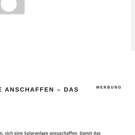
SAUNAGÄNGE SENKEN RISI
FÜR HERZ-KREISLAUF-
ERKRANKUNGEN
WERBUNG
E ANSCHAFFEN – DAS
, sich eine Solaranlage anzuschaffen. Damit das