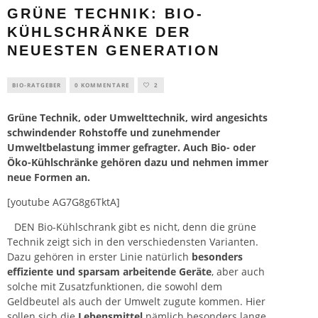
GRÜNE TECHNIK: BIO-
KÜHLSCHRÄNKE DER
NEUESTEN GENERATION
BIO-RATGEBER
0 KOMMENTARE
2
Grüne Technik, oder Umwelttechnik, wird angesichts
schwindender Rohstoffe und zunehmender
Umweltbelastung immer gefragter. Auch Bio- oder
Öko-Kühlschränke gehören dazu und nehmen immer
neue Formen an.
[youtube AG7G8g6TktA]
DEN Bio-Kühlschrank gibt es nicht, denn die grüne
Technik zeigt sich in den verschiedensten Varianten.
Dazu gehören in erster Linie natürlich
besonders
effiziente und sparsam arbeitende Geräte
, aber auch
solche mit Zusatzfunktionen, die sowohl dem
Geldbeutel als auch der Umwelt zugute kommen. Hier
sollen sich die
Lebensmittel
nämlich besonders lange