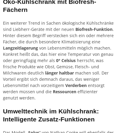
Öko-Kühlschrank mit Biofresh-
Fächern
Ein weiterer Trend in Sachen ökologische Kühlschränke
sind Liebherr-Geräte mit der neuen
Biofresh-Funktion
.
Hinter diesem Begriff verstecken sich ein oder mehrere
Fächer, die durch besondere Klimatisierung eine
Langzeitlagerung
von Lebensmitteln möglich machen.
Konkret heißt das, das hier eine Temperatur von genau
oder geringfügig mehr als
0° Celsius
herrscht, was
frische Produkte wie Obst, Gemüse, Fleisch- und
Milchwaren deutlich
länger haltbar
machen soll. Der
Vorteil ergibt sich demnach daraus, das weniger
Lebensmittel nach vorzeitigem
Verderben
entsorgt
werden müssen und die
Ressourcen
effizienter
genutzt werden.
Umwelttechnik im Kühlschrank:
Intelligente Zusatz-Funktionen
Das Modell „
Solus
“ von Nathan Cooke will ebenfalls der