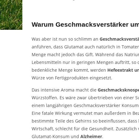
Warum Geschmacksverstärker ums
Was aber ist nun so schlimm an
Geschmacksverst
anführen, dass Glutamat auch natürlich in Tomate
Menge macht jedoch das Gift. Während das Natriu
Lebensmitteln nur in geringen Mengen auftritt, so
bedenkliche Menge kommt, werden
Hefeextrakt 
Würze von Fertigprodukten eingesetzt.
Das intensive Aroma macht die
Geschmacksknosp
Würzstoffen. Es wäre zwar übertrieben von einer Suc
einem langjährigen Geschmacksverstärker Konsum j
Eine fatale Wirkung vermutet man außerdem in Be
bestimmte Teile des Gehirns so beeinflussen, dass k
Wirtschaft, schlecht für die Gesundheit. Zusätzl
Glutamat-Konsum und
Alzheimer
.