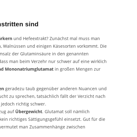
tritten sind
ärkern
und Hefeextrakt? Zunächst mal muss man
n, Walnüssen und einigen Käsesorten vorkommt. Die
msalz der Glutaminsäure in den genannten
 dass man beim Verzehr nur schwer auf eine wirklich
und Mononatriumglutamat
in großen Mengen zur
en
geradezu taub gegenüber anderen Nuancen und
ht zu sprechen, tatsächlich fällt der Verzicht nach
edoch richtig schwer.
zug auf
Übergewicht
. Glutamat soll nämlich
ein richtiges Sättigungsgefühl einsetzt. Gut für die
ich vermutet man Zusammenhänge zwischen