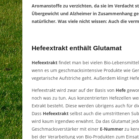
Aromanstoffe zu verzichten, da sie im Verdacht s
Übergewicht und Alzheimer in Zusammenhang gebr
natürlicher. Was viele nicht
wissen
: Auch die verm
Hefeextrakt enthält Glutamat
Hefeextrakt
findet man bei vielen Bio-Lebensmitteln
wenn es um geschmacksintensive Produkte wie Ge
vegetarische Aufstriche geht. Außerdem klingt Hefe
Hefeextrakt wird zwar auf der Basis von
Hefe
gewon
noch was zu tun. Aus konzentrierten Hefezellen wer
Extrakt besteht. Diese werden übrigens auch für 
Dass
Hefeextrakt
selbst auch die umstrittenen Su
wird kaum irgendwo erwähnt.
Da das Glutamat jedoch
Geschmacksverstärker mit einer
E-Nummer
zu ken
bei der Verarbeitung von Bio-Produkten zum Einsat