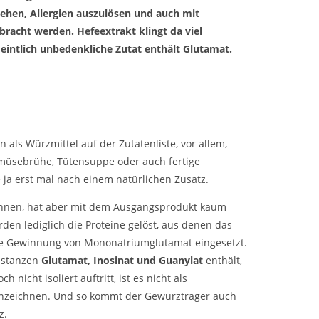
tehen, Allergien auszulösen und auch mit
acht werden. Hefeextrakt klingt da viel
eintlich unbedenkliche Zutat enthält Glutamat.
 als Würzmittel auf der Zutatenliste, vor allem,
müsebrühe, Tütensuppe oder auch fertige
 ja erst mal nach einem natürlichen Zusatz.
nen, hat aber mit dem Ausgangsprodukt kaum
den lediglich die Proteine gelöst, aus denen das
die Gewinnung von Mononatriumglutamat eingesetzt.
bstanzen
Glutamat, Inosinat und Guanylat
enthält,
 nicht isoliert auftritt, ist es nicht als
nzeichnen. Und so kommt der Gewürzträger auch
z.