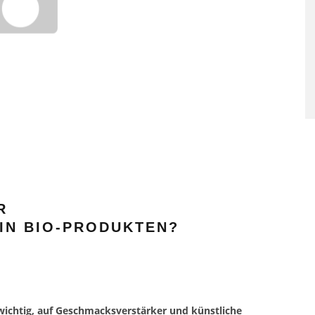
 SENKEN RISIKO
DIE ABWEHRKRÄFTE AUF
-KREISLAUF-
NATÜRLICHEM WEGE
ANKUNGEN
STÄRKEN: SO GELINGT ES
R
IN BIO-PRODUKTEN?
 wichtig, auf Geschmacksverstärker und künstliche