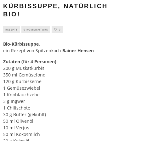
KÜRBISSUPPE, NATÜRLICH
BIO!
REZEPTE
0 KOMMENTARE
0
Bio-Kürbissuppe,
ein
Rezept
von Spitzenkoch
Rainer Hensen
Zutaten (für 4 Personen):
200 g Muskatkürbis
350 ml Gemüsefond
120 g Kürbiskerne
1 Gemüsezwiebel
1 Knoblauchzehe
3 g Ingwer
1 Chilischote
30 g Butter (gekühlt)
50 ml Olivenöl
10 ml Verjus
50 ml Kokosmilch
20 g Kokosöl