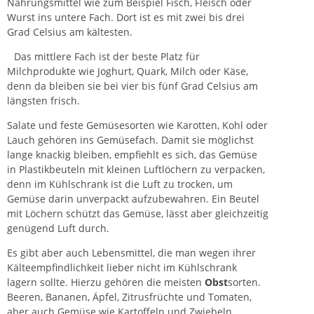
Nahrungsmittel wie zum Beispiel Fisch, Fleisch oder
Wurst ins untere Fach. Dort ist es mit zwei bis drei
Grad Celsius am kältesten.
Das mittlere Fach ist der beste Platz für
Milchprodukte wie Joghurt, Quark, Milch oder Käse,
denn da bleiben sie bei vier bis fünf Grad Celsius am
längsten frisch.
Salate und feste Gemüsesorten wie Karotten, Kohl oder
Lauch gehören ins Gemüsefach. Damit sie möglichst
lange knackig bleiben, empfiehlt es sich, das Gemüse
in Plastikbeuteln mit kleinen Luftlöchern zu verpacken,
denn im Kühlschrank ist die Luft zu trocken, um
Gemüse darin unverpackt aufzubewahren. Ein Beutel
mit Löchern schützt das Gemüse, lässt aber gleichzeitig
genügend Luft durch.
Es gibt aber auch
Lebensmittel
, die man wegen ihrer
Kälteempfindlichkeit lieber nicht im Kühlschrank
lagern sollte. Hierzu gehören die meisten
Obst
sorten.
Beeren, Bananen, Äpfel, Zitrusfrüchte und Tomaten,
aber auch Gemüse wie Kartoffeln und Zwiebeln