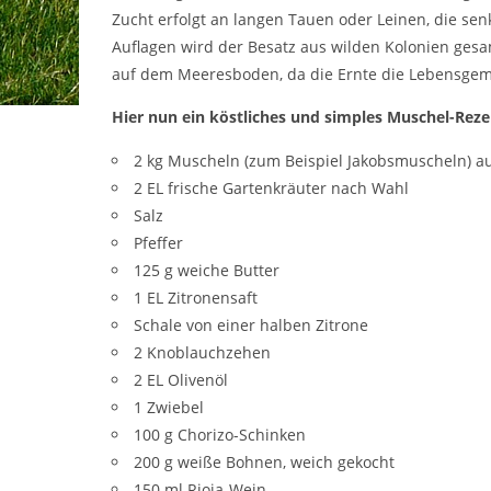
Zucht erfolgt an langen Tauen oder Leinen, die se
Auflagen wird der Besatz aus wilden Kolonien gesam
auf dem Meeresboden, da die Ernte die Lebensgeme
Hier nun ein köstliches und simples Muschel-
Reze
2 kg Muscheln (zum Beispiel Jakobsmuscheln) a
2 EL frische Gartenkräuter nach Wahl
Salz
Pfeffer
125 g weiche Butter
1 EL Zitronensaft
Schale von einer halben Zitrone
2 Knoblauchzehen
2 EL Olivenöl
1 Zwiebel
100 g Chorizo-Schinken
200 g weiße Bohnen, weich gekocht
150 ml Rioja-Wein