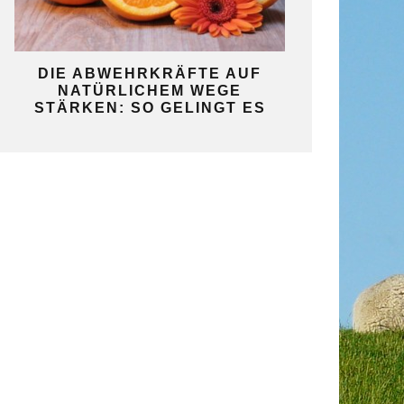
KO
DIE ABWEHRKRÄFTE AUF
SO GELINGT 
NATÜRLICHEM WEGE
SELBST
STÄRKEN: SO GELINGT ES
GAR