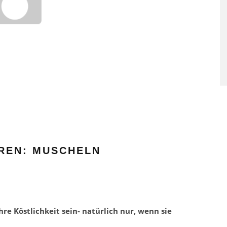
SAUNAGÄNGE SENKEN RISI
FÜR HERZ-KREISLAUF-
ERKRANKUNGEN
REN: MUSCHELN
re Köstlichkeit sein- natürlich nur, wenn sie