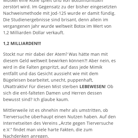
Muskel eine Rolle spielt und von Botulinumtoxin
zerstört wird. Im Gegensatz zu der bisher eingesetzten
Nachweismethode mit Jod-125 wurde er damit fündig.
Die Studienergebnisse sind brisant, denn allein im
vergangenen Jahr wurde weltweit Botox im Wert von
1,2 Milliarden Dollar verkauft.
1,2 MILLIARDEN!!!
Stockt nur mir dabei der Atem? Was hätte man mit
diesem Geld weltweit bewirken können?! Aber nein, es
wird in die Falten gespritzt, auf dass jede Mimik
entfällt und das Gesicht aussieht wie mit dem
Bügeleisen bearbeitet, unecht, puppenhaft,
UNattraktiv! Für diesen Mist sterben
LEBEWESEN
! Ob
sich die ent-falteten Damen und Herren dessen
bewusst sind? Ich glaube kaum.
Mittlerweile ist es ohnehin mehr als umstritten, ob
Tierversuche überhaupt einen Nutzen haben. Auf den
Internetseiten des Vereins „Ärzte gegen Tierversuche
e.V.“ findet man viele harte Fakten, die zum
Nachdenken anregen.