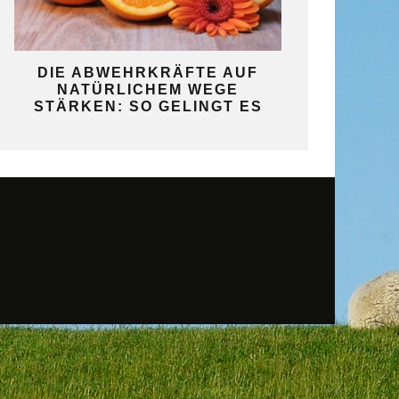
KO
DIE ABWEHRKRÄFTE AUF
SO GELINGT 
NATÜRLICHEM WEGE
SELBST
STÄRKEN: SO GELINGT ES
GAR