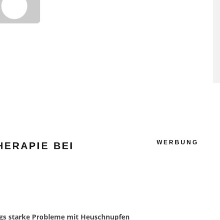
SAUNAGÄNGE SENKEN RISI
FÜR HERZ-KREISLAUF-
ERKRANKUNGEN
WERBUNG
HERAPIE BEI
lugs starke Probleme mit Heuschnupfen