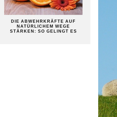
KO
DIE ABWEHRKRÄFTE AUF
SO GELINGT 
NATÜRLICHEM WEGE
SELBST
STÄRKEN: SO GELINGT ES
GAR