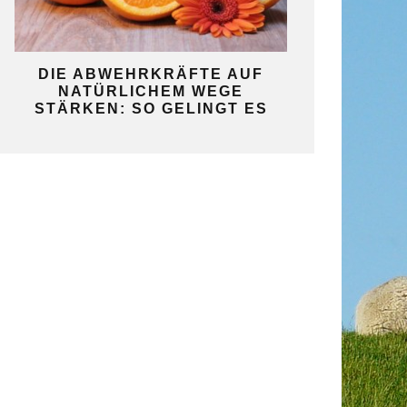
KO
DIE ABWEHRKRÄFTE AUF
SO GELINGT 
NATÜRLICHEM WEGE
SELBST
STÄRKEN: SO GELINGT ES
GAR