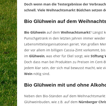
Doch wenn man die Testergebnisse der Verbrauche
schnell. Viele Weihnachtsmarkt Büdchen setzen d
Bio Glühwein auf dem Weihnacht
Bio Glühwein
auf dem
Weihnachtsmarkt
? Längst 
Punschgetränk in den letzten Jahren immer wieder 
Lebensmittelorganisationen geriet. Von großen M
der vor allem im billigen Cassia-Zimt vorkommt, bi
im
Glühwein
, was eher für Ekel sorgt, wie
Stiftung
Doch dass man bei Produkten zu Preisen im Cent-Ber
jedem klar sein, der sich mal bewusst macht, wie v
Wein
nötig sind.
Bio Glühwein mit und ohne Alkoh
Neben den Bio-Ständen auf dem Weihnachtsmarkt
Glühweinbuden, wie z.B. auf dem
Nürnberger Chri