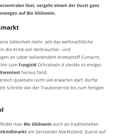
rzentralen liest, vergeht einem der Durst ganz
eswegen auf Bio Glühwein.
smarkt
keine Seltenheit mehr, seit das weihnachtliche
in die Kritik von Verbraucher- und
engen an Leber belastendem Aromastoff Cumarin,
s hin zum
Fungizid
Ochratoxin A steckte so einiges
 Warentest
heraus fand.
eich qualitativ nicht viel erwarten darf, dürfte
iele Schritte von der Traubenernte bis zum fertigen
ol
 findet man
Bio Glühwein
auch an traditionellen
stkindlmarkt
am Gerstacker Marktstand. Zuerst auf