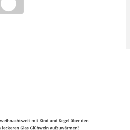
SAUNAGÄNGE SENKEN RISI
FÜR HERZ-KREISLAUF-
ERKRANKUNGEN
rweihnachtszeit mit Kind und Kegel über den
 leckeren Glas Glühwein aufzuwärmen?