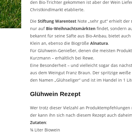
den Bio-Trichter gekommen ist aber der Wein Liefe
Christkindlmarkt etablierte.
Die
Stiftung Warentest
Note „sehr gut“ erhielt der
nur auf
Bio-Weihnachtsmärkten
findet, sondern au
bekannt für seine Säfte aus Bio-
Anbau
, bietet auch
Klein an, ebenso die Biogröße
Alnatura
.
Für Glühwein-Genießer, denen die meisten Produkte
Kurzmann – erhältlich bei Rewe.
Eine Besonderheit – und vielleicht sogar das näch
aus dem Weingut Franz Braun. Der spritzige weiße
den Namen „Glühseliger“ und ist im Handel in 1 Lite
Glühwein Rezept
Wer trotz dieser Vielzahl an Produktempfehlungen 
der kann ihn sich nach diesem
Rezept
auch daheim
Zutaten
:
¾ Liter Biowein