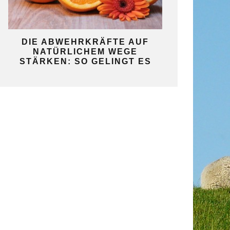
KO
DIE ABWEHRKRÄFTE AUF
SO GELINGT 
NATÜRLICHEM WEGE
SELBST
STÄRKEN: SO GELINGT ES
GAR