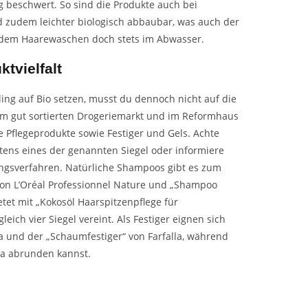
ig beschwert. So sind die Produkte auch bei
d zudem leichter biologisch abbaubar, was auch der
 dem Haarewaschen doch stets im Abwasser.
tvielfalt
ing auf Bio setzen, musst du dennoch nicht auf die
u im gut sortierten Drogeriemarkt und im Reformhaus
 Pflegeprodukte sowie Festiger und Gels. Achte
stens eines der genannten Siegel oder informiere
ungsverfahren. Natürliche Shampoos gibt es zum
 von L’Oréal Professionnel Nature und „Shampoo
et mit „Kokosöl Haarspitzenpflege für
leich vier Siegel vereint. Als Festiger eignen sich
a und der „Schaumfestiger“ von Farfalla, während
era abrunden kannst.