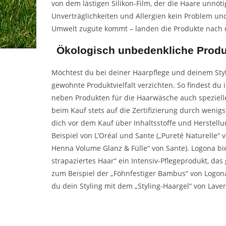
von dem lästigen Silikon-Film, der die Haare unnöt
Unverträglichkeiten und Allergien kein Problem un
Umwelt zugute kommt – landen die Produkte nach
Ökologisch unbedenkliche Produk
Möchtest du bei deiner Haarpflege und deinem Styl
gewohnte Produktvielfalt verzichten. So findest d
neben Produkten für die Haarwäsche auch spezielle
beim Kauf stets auf die Zertifizierung durch wenig
dich vor dem Kauf über Inhaltsstoffe und Herstell
Beispiel von L’Oréal und Sante („Pureté Naturelle“
Henna Volume Glanz & Fülle“ von Sante). Logona biet
strapaziertes Haar“ ein Intensiv-Pflegeprodukt, das g
zum Beispiel der „Föhnfestiger Bambus“ von Logon
du dein Styling mit dem „Styling-Haargel“ von Lav