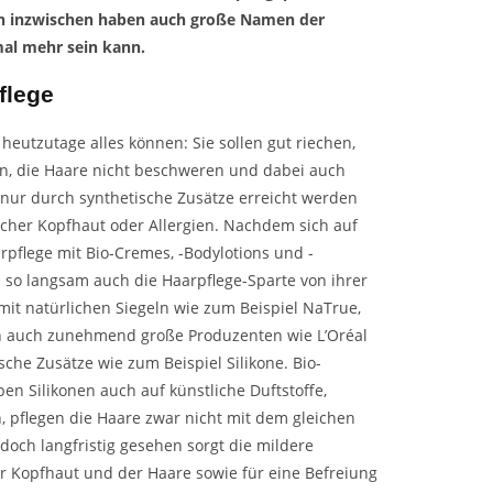
och inzwischen haben auch große Namen der
al mehr sein kann.
flege
eutzutage alles können: Sie sollen gut riechen,
gen, die Haare nicht beschweren und dabei auch
 nur durch synthetische Zusätze erreicht werden
icher Kopfhaut oder Allergien. Nachdem sich auf
pflege mit Bio-Cremes, -Bodylotions und -
h so langsam auch die Haarpflege-Sparte von ihrer
 mit natürlichen Siegeln wie zum Beispiel NaTrue,
ten auch zunehmend große Produzenten wie L’Oréal
che Zusätze wie zum Beispiel Silikone. Bio-
en Silikonen auch auf künstliche Duftstoffe,
, pflegen die Haare zwar nicht mit dem gleichen
 doch langfristig gesehen sorgt die mildere
 Kopfhaut und der Haare sowie für eine Befreiung