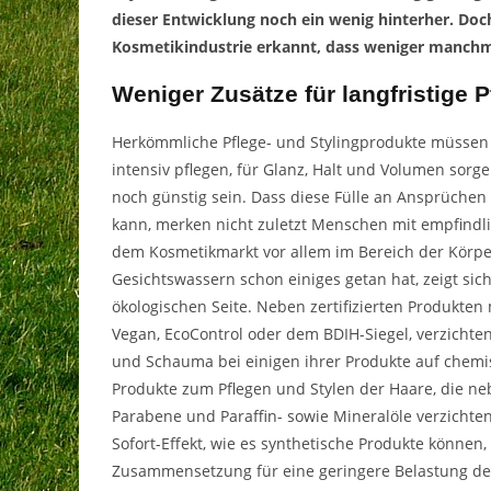
dieser Entwicklung noch ein wenig hinterher. D
Kosmetikindustrie erkannt, dass weniger manchm
Weniger Zusätze für langfristige P
Herkömmliche Pflege- und Stylingprodukte müssen h
intensiv pflegen, für Glanz, Halt und Volumen sor
noch günstig sein. Dass diese Fülle an Ansprüchen
kann, merken nicht zuletzt Menschen mit empfindl
dem Kosmetikmarkt vor allem im Bereich der Körper
Gesichtswassern schon einiges getan hat, zeigt sic
ökologischen Seite. Neben zertifizierten Produkten
Vegan
, EcoControl oder dem BDIH-Siegel, verzich
und Schauma bei einigen ihrer Produkte auf chemis
Produkte zum Pflegen und Stylen der Haare, die neb
Parabene und Paraffin- sowie Mineralöle verzichten
Sofort-Effekt, wie es synthetische Produkte können,
Zusammensetzung für eine geringere Belastung der