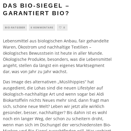
DAS BIO-SIEGEL –
GARANTIERT BIO?
BIO-RATGEBER
0 KOMMENTARE
0
Lebensmittel
aus biologischen
Anbau
, fair gehandelte
Waren, Ökostrom und nachhaltige Textilien –
ökologisches Bewusstsein ist heute in aller Munde.
Ökologische Produkte, besonders, was die Lebensmittel
angeht, stellen da längst ein eigenes Marktsegment
dar, was von Jahr zu Jahr wächst.
Das Image des alternativen „Müslihippies“ hat
ausgedient, die Lohas sind die neuen Lifestyler auf
ökologisch-nachhaltige Art und wenn sogar bei Aldi
Biokartoffeln nichts Neues mehr sind, dann fragt man
sich, schöne neue Welt? Leben wir jetzt alle wirklich
gesünder, besser, nachhaltiger? Bis dahin ist es wohl
noch ein langer Weg, der schon zu scheitern droht,
wenn man sich im Dschungel der verschiedensten Bio-
Marken und Bio-Siegel zurechtfinden will. Was verbirgt