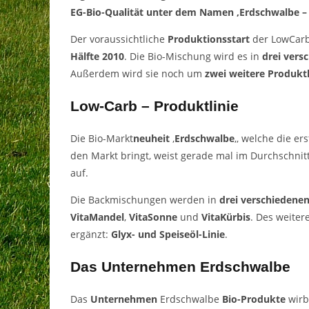
EG-Bio-Qualität unter dem Namen ‚Erdschwalbe – 
Der voraussichtliche
Produktionsstart
der LowCarb
Hälfte 2010
. Die Bio-Mischung wird es in
drei ver
Außerdem wird sie noch um
zwei weitere Produktl
Low-Carb – Produktlinie
Die Bio-Markt
neuheit
‚
Erdschwalbe
‚, welche die er
den Markt bringt, weist gerade mal im Durchschnit
auf.
Die Backmischungen werden in
drei verschiedene
VitaMandel
,
VitaSonne
und
VitaKürbis
. Des weiter
ergänzt:
Glyx- und Speiseöl-Linie
.
Das Unternehmen Erdschwalbe
Das
Unternehmen
Erdschwalbe
Bio-Produkte
wirbt