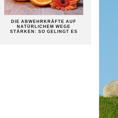
KO
DIE ABWEHRKRÄFTE AUF
SO GELINGT 
NATÜRLICHEM WEGE
SELBST
STÄRKEN: SO GELINGT ES
GAR