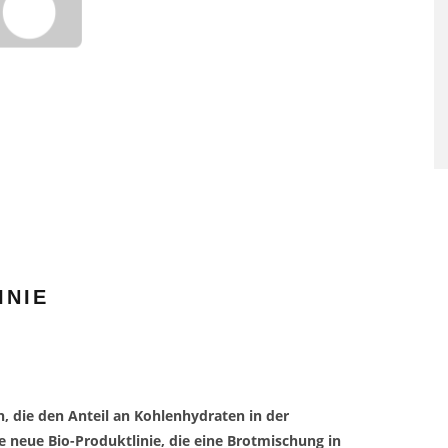
SAUNAGÄNGE SENKEN RISI
FÜR HERZ-KREISLAUF-
ERKRANKUNGEN
INIE
, die den Anteil an Kohlenhydraten in der
e neue Bio-Produktlinie, die eine Brotmischung in