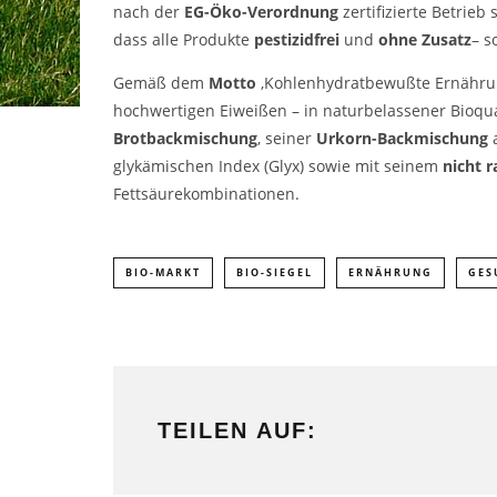
nach der
EG-Öko-Verordnung
zertifizierte Betrieb 
dass alle Produkte
pestizidfrei
und
ohne Zusatz
– s
Gemäß dem
Motto
‚Kohlenhydratbewußte Ernähru
hochwertigen Eiweißen – in naturbelassener Bioqua
Brotbackmischung
, seiner
Urkorn-Backmischung
a
glykämischen Index (Glyx) sowie mit seinem
nicht r
Fettsäurekombinationen.
BIO-MARKT
BIO-SIEGEL
ERNÄHRUNG
GES
TEILEN AUF: