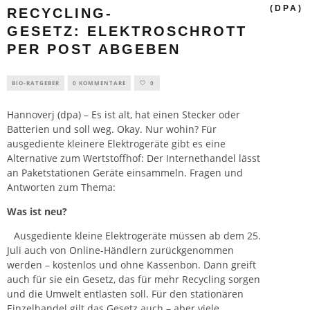
(DPA)
RECYCLING-
GESETZ: ELEKTROSCHROTT
PER POST ABGEBEN
BIO-RATGEBER
0 KOMMENTARE
0
Hannoverj (dpa) – Es ist alt, hat einen Stecker oder
Batterien und soll weg. Okay. Nur wohin? Für
ausgediente kleinere Elektrogeräte gibt es eine
Alternative zum Wertstoffhof: Der Internethandel lässt
an Paketstationen Geräte einsammeln. Fragen und
Antworten zum Thema:
Was ist neu?
Ausgediente kleine Elektrogeräte müssen ab dem 25.
Juli auch von Online-Händlern zurückgenommen
werden – kostenlos und ohne Kassenbon. Dann greift
auch für sie ein Gesetz, das für mehr Recycling sorgen
und die Umwelt entlasten soll. Für den stationären
Einzelhandel gilt das Gesetz auch – aber viele