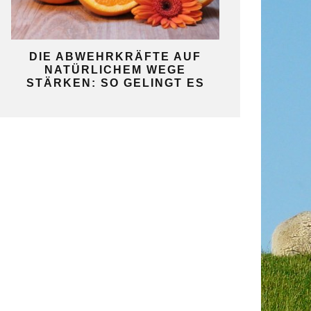
KO
DIE ABWEHRKRÄFTE AUF
SO GELINGT 
NATÜRLICHEM WEGE
SELBST
STÄRKEN: SO GELINGT ES
GAR