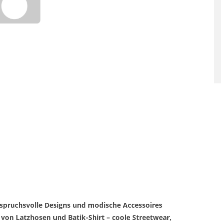
SAUNAGÄNGE SENKEN RISI
FÜR HERZ-KREISLAUF-
ERKRANKUNGEN
nspruchsvolle Designs und modische Accessoires
n von Latzhosen und Batik-Shirt – coole Streetwear,