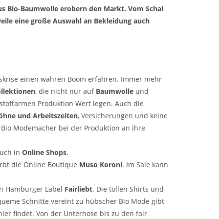
us Bio-Baumwolle erobern den Markt. Vom Schal
erweile eine große Auswahl an Bekleidung auch
aftskrise einen wahren Boom erfahren. Immer mehr
llektionen
, die nicht nur auf
Baumwolle
und
toffarmen Produktion Wert legen. Auch die
Löhne und Arbeitszeiten
, Versicherungen und keine
e Bio Modemacher bei der Produktion an ihre
auch in
Online Shops
.
rbt die Online Boutique
Muso Koroni
. Im Sale kann
 von Hamburger Label
Fairliebt
.
Die tollen Shirts und
ueme Schnitte vereint zu hübscher Bio Mode gibt
ier findet. Von der Unterhose bis zu den fair