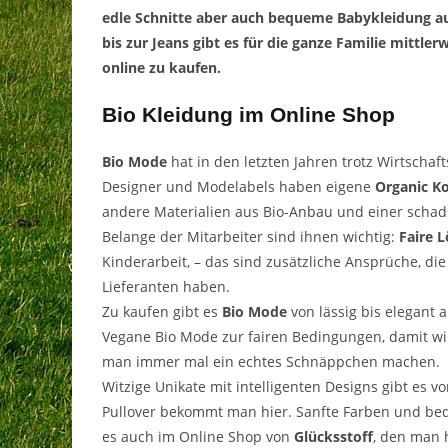
edle Schnitte aber auch bequeme Babykleidung a
bis zur Jeans gibt es für die ganze Familie mittl
online zu kaufen.
Bio Kleidung im Online Shop
Bio Mode
hat in den letzten Jahren trotz Wirtsch
Designer und Modelabels haben eigene
Organic Ko
andere Materialien aus Bio-
Anbau
und einer schads
Belange der Mitarbeiter sind ihnen wichtig:
Faire 
Kinderarbeit, – das sind zusätzliche Ansprüche, di
Lieferanten haben.
Zu kaufen gibt es
Bio Mode
von lässig bis elegant 
Vegane Bio Mode zur fairen Bedingungen, damit wi
man immer mal ein echtes Schnäppchen machen.
Witzige Unikate mit intelligenten Designs gibt es
Pullover bekommt man hier. Sanfte Farben und beq
es auch im Online Shop von
Glücksstoff
, den man h