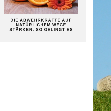
KO
DIE ABWEHRKRÄFTE AUF
SO GELINGT 
NATÜRLICHEM WEGE
SELBST
STÄRKEN: SO GELINGT ES
GAR