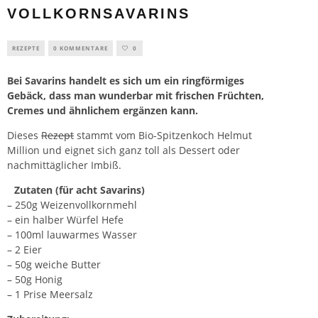
VOLLKORNSAVARINS
REZEPTE
0 KOMMENTARE
0
Bei Savarins handelt es sich um ein ringförmiges
Gebäck, dass man wunderbar mit frischen Früchten,
Cremes und ähnlichem ergänzen kann.
Dieses
Rezept
stammt vom Bio-Spitzenkoch Helmut
Million und eignet sich ganz toll als Dessert oder
nachmittäglicher Imbiß.
Zutaten (für acht Savarins)
– 250g Weizenvollkornmehl
– ein halber Würfel Hefe
– 100ml lauwarmes Wasser
– 2 Eier
– 50g weiche Butter
– 50g Honig
– 1 Prise Meersalz