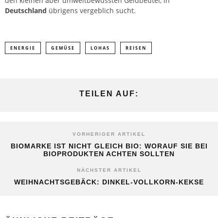
den kleinen aber umweltbewussten Geldbeutel, in
Deutschland
übrigens vergeblich sucht.
ENERGIE
GEMÜSE
LOHAS
REISEN
TEILEN AUF:
VORHERIGER ARTIKEL
BIOMARKE IST NICHT GLEICH BIO: WORAUF SIE BEI
BIOPRODUKTEN ACHTEN SOLLTEN
NÄCHSTER ARTIKEL
WEIHNACHTSGEBÄCK: DINKEL-VOLLKORN-KEKSE