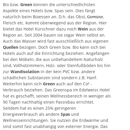
Bio bzw.
Green
können die unterschiedlichsten
Aspekte eines Hotels bzw. Spas sein. Dies fängt
natürlich beim Bioessen an. D.h. das Obst,
Gemüse
,
Fleisch etc. kommt überwiegend aus der Region. Hier
bietet das Hotel Kürschner dazu noch
Wein
aus der
Region an. Seit 2004 bauen sie sogar Wein selbst an.
Auch das Wasser wird fast ausschließlich aus eigenen
Quellen
bezogen. Doch Green bzw. Bio kann sich bei
Hotels auch auf die Einrichtung beziehen. Angefangen
bei den Möbeln, die aus unbehandeltem Naturholz
sind, Vollholzimmern, Holz- oder Steinfußböden bis hin
zur
Wandisolation
in der kein PVC bzw. andere
schädlichen Substanzen sind sondern z.B. Hanf.
Weiterhin kann sich
Green
auch auf den Co² -
Verbrauch beziehen. Das Greenspa im Edelweiss Hotel
hat es geschafft, seinen Wellnessbereich in weniger als
90 Tagen nachhaltig einen Passivbau errichtet.
Seitdem hat es einen 25% geringeren
Energieverbrauch als andere
Spas
und
Wellnesseinrichtungen. Sie nutzen die Erdwärme und
sind somit fast unabhängig von externer
Energie
. Das